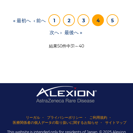
Pagination
First
« 最初へ
Previous
‹ 前へ
1
2
3
4
5
page
page
Next
次へ ›
Last
最後へ »
page
page
結果50件中31～40
リーガル
プライバシーポリシー
ご利用規約
医療関係者の個人データの取り扱いに関するお知らせ
サイトマップ
This website is intended only for residents of Japan. © 2025 Alexion