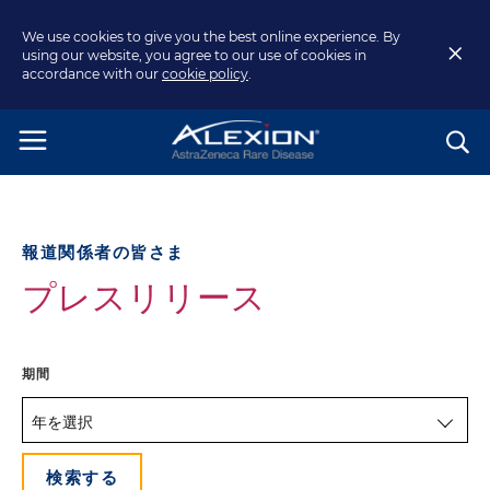
We use cookies to give you the best online experience. By
using our website, you agree to our use of cookies in
accordance with our
cookie policy
.
報道関係者の皆さま
プレスリリース
期間
年を選択